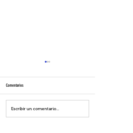
Comentarios
¡Nuestro propósito!
Informe de Gestión 2024
Escribir un comentario...