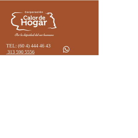
TEL:
(60 4) 444 46 43
313 590 5556
MAIL:
info@calordehogar.org.co
Corporativo
Go
bierno Corporativo
Trabaja con Nosotros
Informes Legal y de Gestión
Política de Privacidad y uso de Datos