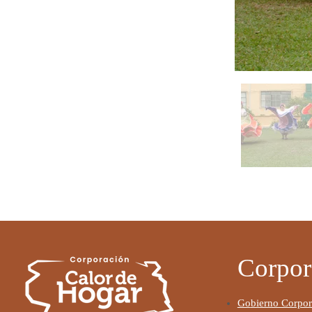
Corpor
Go
bierno Corpor