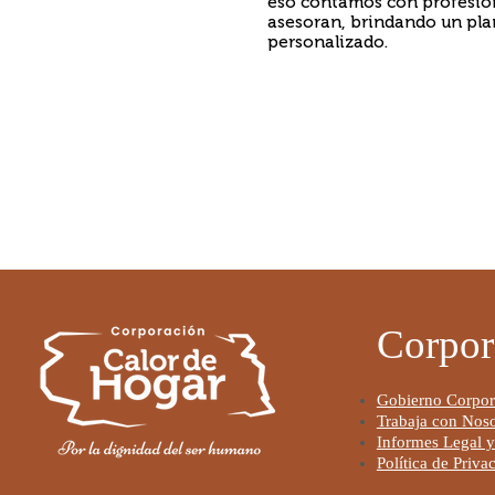
eso contamos con profesion
asesoran, brindando un pla
personalizado.
Corpor
Go
bierno Corpor
Trabaja con Noso
Informes Legal y
Política de Priva