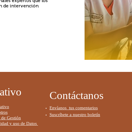
ales expertos que los
n de intervención
ativo
Contáctanos
ativo
Envíanos tus comentarios
tros
Suscríbete a nuestro boletín
 de Gestión
cidad y uso de Datos