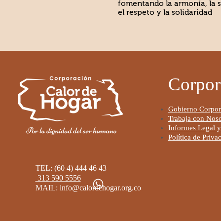
fomentando la armonía, la 
el respeto y la solidaridad
Corpor
Go
bierno Corpor
Trabaja con Noso
Informes Legal y
Política de Priva
TEL: (60 4) 444 46 43
313 590 5556
MAIL:
info@calordehogar.org.co