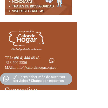
TEL:
(60 4) 444 46 43
313 590 5556
MAIL:
info@calordehogar.org.co
¿Quieres saber más de nuestros
servicios? Chatea con nosotros
Corporativo
Go
bierno Corporativo
Trabaja con Nosotros