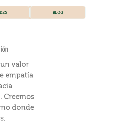
DES
BLOG
ción
 un valor
de empatía
acia
s. Creemos
orno donde
s.