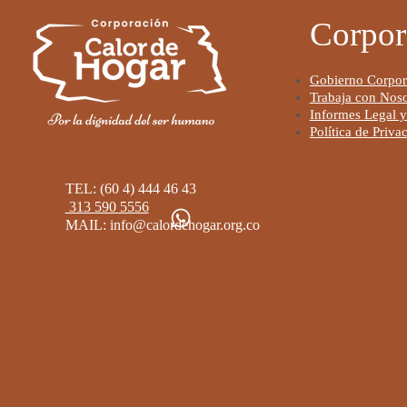
Corpor
Go
bierno Corpor
Trabaja con Noso
Informes Legal y
Política de Priva
TEL: (60 4) 444 46 43
313 590 5556
MAIL:
info@calordehogar.org.co