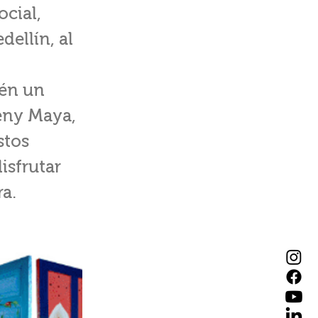
ocial,
ellín, al
ién un
leny Maya,
stos
isfrutar
a.