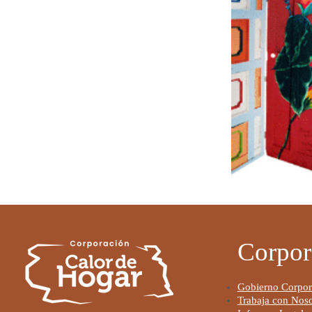
Corpor
Go
bierno Corpor
Trabaja con Noso