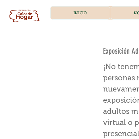
INICIO
N
Exposición Ad
¡No tenem
personas 
nuevament
exposición
adultos m
virtual o 
presencial