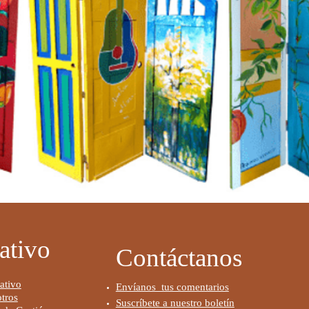
ativo
Contáctanos
ativo
Envíanos tus comentarios
tros
Suscríbete a nuestro boletín