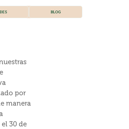
DES
BLOG
nuestras
e
va
zado por
 de manera
a
 el 30 de