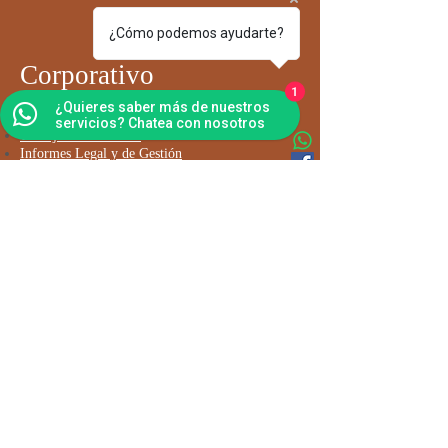
¿Cómo podemos ayudarte?
Corporativo
1
¿Quieres saber más de nuestros
Go
bierno Corporativo
servicios? Chatea con nosotros
Trabaja con Nosotros
Informes Legal y de Gestión
Política de Privacidad y uso de Datos
Contáctanos
Envíanos tus comentarios
Suscríbete a nuestro boletín