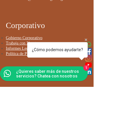
Corporativo
Go
bierno Corporativo
Trabaja con Nosotros
Informes Legal y de Gestión
¿Cómo podemos ayudarte?
Política de Privacidad y uso de Datos
1
¿Quieres saber más de nuestros
servicios? Chatea con nosotros
Contáctanos
Envíanos tus comentarios
Suscríbete a nuestro boletín