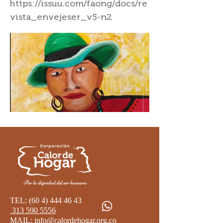
https://issuu.com/faong/docs/re
vista_envejeser_v5-n2
TEL:
(60 4) 444 46 43
313 590 5556
MAIL:
info@calordehogar.org.co