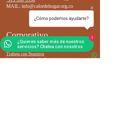
MAIL:
info@calordehogar.org.co
¿Cómo podemos ayudarte?
Corporativo
1
¿Quieres saber más de nuestros
servicios? Chatea con nosotros
Go
bierno Corporativo
Trabaja con Nosotros
Informes Legal y de Gestión
Política de Privacidad y uso de Datos
Contáctanos
Envíanos tus comentarios
Suscríbete a nuestro boletín