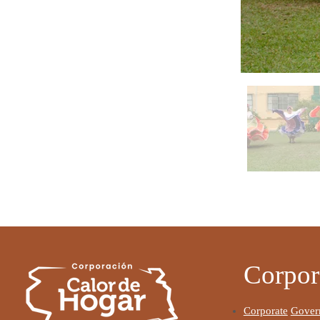
Corpor
Corporate
Gover