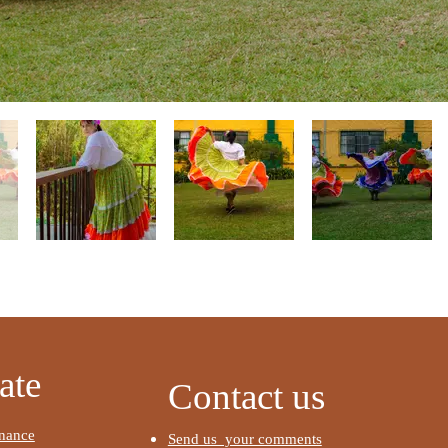
​
ate
Contact us
nance
Send us your comments