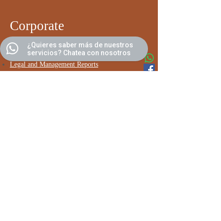
​
Corporate
¿Quieres saber más de nuestros
Corporate
Governance
servicios? Chatea con nosotros
Work with us
Legal and Management Reports
Contact us
Send us your comments
Subscribe to our newsletter